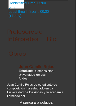
Connecting Time: 05:00
p.m
Local time in Spain: 00:00
(+1 day)
Profesores e
Intérpretes Bio
Obras
Juan Camilo Rojas
Estudiante:
Composición,
Universidad de Los
Andes.
Juan Camilo Rojas es estudiante de
composición, ha estudiado en La
Universidad de los Andes y la academia
Fernando sor.
Mazurca alla polacca